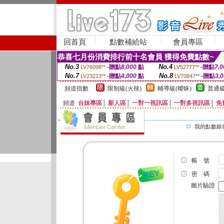
回首頁
點數補給站
會員專區
恭喜七月份消費排行前十名會員 獲得免費點數~
No.3
No.4
-贈點
8,000
點
-贈點
7,0
LV76098**
LV52777**
No.7
No.8
-贈點
4,000
點
-贈點
3,
LV23213**
LV70847**
頻道指數
限制級(火辣)
輔導級(曖昧)
普通級
頻道
台妹專區
│
新人區
│
一對一視訊區
│
一對多視訊區
│
免
我的點數銀
帳 號
密 碼
圖片驗證