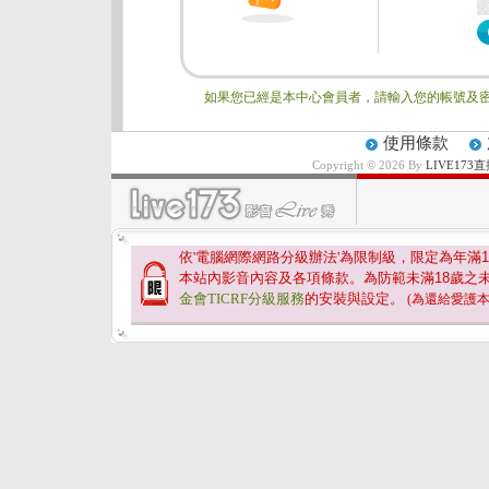
如果您已經是本中心會員者，請輸入您的帳號及密
使用條款
Copyright © 2026 By
LIVE17
依'電腦網際網路分級辦法'為限制級，限定為年滿
1
本站內影音內容及各項條款。為防範未滿
18
歲之
金會TICRF分級服務
的安裝與設定。
(為還給愛護