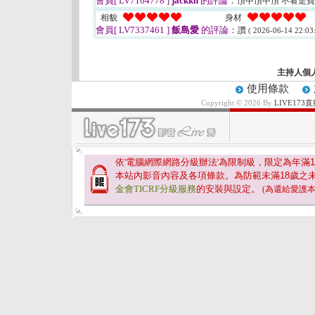
會員[ LV7164778 ]
jackkn
的評論：
頂中頂中頂 不看走
相貌
身材
會員[ LV7337461 ]
飯島愛
的評論：
讚
( 2026-06-14 22:03:
主持人個
使用條款
Copyright © 2026 By
LIVE17
依'電腦網際網路分級辦法'為限制級，限定為年滿
1
本站內影音內容及各項條款。為防範未滿
18
歲之
金會TICRF分級服務
的安裝與設定。
(為還給愛護