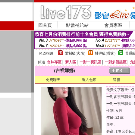
回首頁
點數補給站
會員專區
恭喜七月份消費排行前十名會員 獲得免費點數~
No.3
No.4
-贈點
8,000
點
-贈點
7,0
LV76098**
LV52777**
No.7
No.8
-贈點
4,000
點
-贈點
3,
LV23213**
LV70847**
頻道指數
限制級(火辣)
輔導級(曖昧)
普通級
頻道
台妹專區
│
新人區
│
一對一視訊區
│
一對多視訊區
│
免
(吉祥娜娜)
免費聊天
進入包廂
送禮
免費文字聊天: 
一對多視訊聊天: 每
一對一視訊聊天: 每
性別: 女性
年齡: 22 歲
血型:
身高: 170 公分(cm