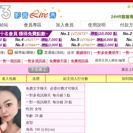
給站
會員專區
加入會員
使用說明
付款
十名會員 獲得免費點數~
No.1
-贈點
10,000
點
No.2
LV72973**
No.4
No.5
No.
00
點
-贈點
7,000
點
-贈點
6,000
點
LV52777**
LV77023**
No.8
No.8
No.
00
點
-贈點
3,000
點
-贈點
3,000
點
LV70847**
LV75677**
辣)
輔導級(曖昧)
普通級(清純)
排序
業績排行
│
一對多收費排序
│
一對一
搜尋主持人網名/編號：
一對一視訊區
│
一對多視訊區
│
免費聊天區
│
免費視訊區
最近上線時間
進入包廂
送禮
給主持人打分數
加到我
免費文字聊天: 必需付費才可聊天
一對多視訊聊天: 每分鐘 5 點
一對一視訊聊天: 每分鐘 20 點
性別: 女性
年齡: 28 歲
血型:
身高: 166 公分(cm)