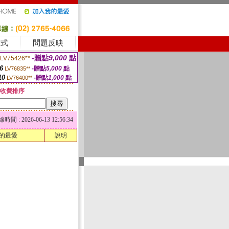
方式
問題反映
-贈點
9,000
點
LV75426**
6
-贈點
5,000
點
LV76835**
10
-贈點
1,000
點
LV76400**
收費排序
 : 2026-06-13 12:56:34
的最愛
說明