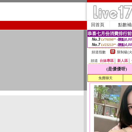
回首頁
點數補
恭喜七月份消費排行前
No.3
-贈點
8,0
LV76098**
No.7
-贈點
4,0
LV23213**
頻道指數
限制級(火
頻道
台妹專區
│
新人區
│
(是優優呀)
免費聊天