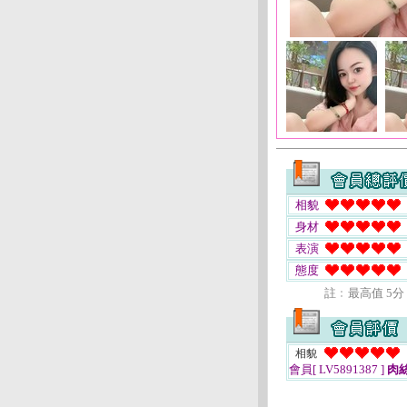
相貌
身材
表演
態度
註﹕最高值 5分
相貌
會員[ LV5891387 ]
肉