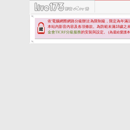
依'電腦網際網路分級辦法'為限制級，限定為年滿
1
本站內影音內容及各項條款。為防範未滿
18
歲之
金會TICRF分級服務
的安裝與設定。
(為還給愛護