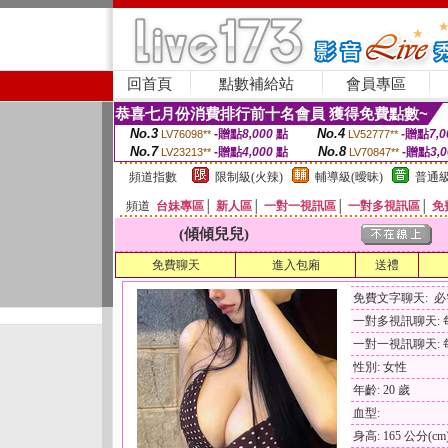
回首頁
點數補給站
會員專區
恭喜七月份消費排行前十名會員 獲得免費點數~
No.3
No.4
-贈點
8,000
點
-贈點
7,0
LV76098**
LV52777**
No.7
No.8
-贈點
4,000
點
-贈點
3,
LV23213**
LV70847**
頻道指數
限制級(火辣)
輔導級(曖昧)
普通級
頻道
台妹專區
│
新人區
│
一對一視訊區
│
一對多視訊區
│
免
(傾傾兒兒)
免費聊天
進入包廂
送禮
免費文字聊天: 
一對多視訊聊天: 每
一對一視訊聊天: 每
性別: 女性
年齡: 20 歲
血型:
身高: 165 公分(cm