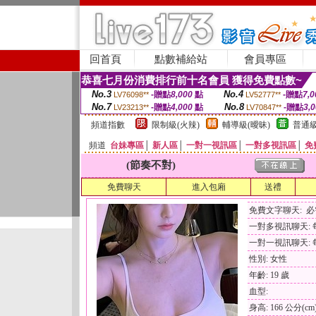
回首頁
點數補給站
會員專區
恭喜七月份消費排行前十名會員 獲得免費點數~
No.3
No.4
-贈點
8,000
點
-贈點
7,0
LV76098**
LV52777**
No.7
No.8
-贈點
4,000
點
-贈點
3,
LV23213**
LV70847**
頻道指數
限制級(火辣)
輔導級(曖昧)
普通級
頻道
台妹專區
│
新人區
│
一對一視訊區
│
一對多視訊區
│
免
(節奏不對)
免費聊天
進入包廂
送禮
免費文字聊天: 
一對多視訊聊天: 每
一對一視訊聊天: 每
性別: 女性
年齡: 19 歲
血型:
身高: 166 公分(cm