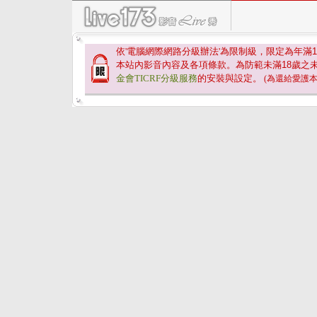
依'電腦網際網路分級辦法'為限制級，限定為年滿
1
本站內影音內容及各項條款。為防範未滿
18
歲之
金會TICRF分級服務
的安裝與設定。
(為還給愛護