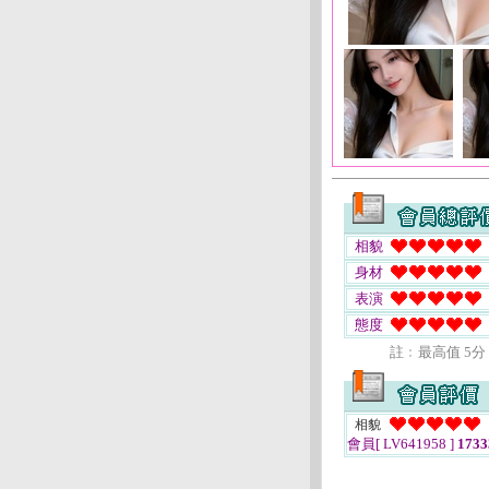
相貌
身材
表演
態度
註﹕最高值 5分
相貌
會員[ LV641958 ]
1733