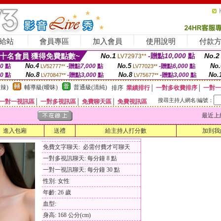
給站
會員專區
加入會員
使用說明
付款
十名會員 獲得免費點數~
No.1
-贈點
10,000
點
No.2
LV72973**
No.4
No.5
No.
00
點
-贈點
7,000
點
-贈點
6,000
點
LV52777**
LV77023**
No.8
No.8
No.
00
點
-贈點
3,000
點
-贈點
3,000
點
LV70847**
LV75677**
辣)
輔導級(曖昧)
普通級(清純)
排序
業績排行
│
一對多收費排序
│
一對一
搜尋主持人網名/編號：
一對一視訊區
│
一對多視訊區
│
免費聊天區
│
免費視訊區
最近上線時間
進入包廂
送禮
給主持人打分數
加到我
免費文字聊天: 必需付費才可聊天
一對多視訊聊天: 每分鐘 8 點
一對一視訊聊天: 每分鐘 30 點
性別: 女性
年齡: 26 歲
血型:
身高: 168 公分(cm)