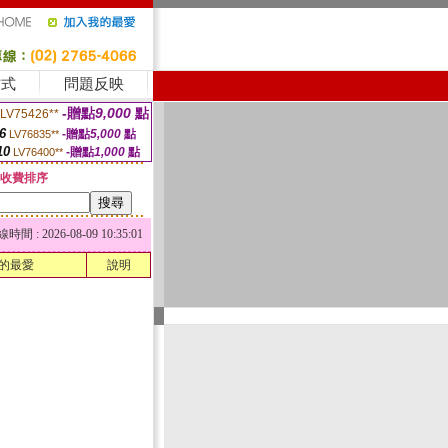
方式
問題反映
-贈點
9,000
點
LV75426**
6
-贈點
5,000
點
LV76835**
10
-贈點
1,000
點
LV76400**
收費排序
 : 2026-08-09 10:35:01
的最愛
說明