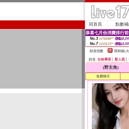
回首頁
點數補
恭喜七月份消費排行前
No.3
-贈點
8,0
LV76098**
No.7
-贈點
4,0
LV23213**
頻道指數
限制級(火
頻道
台妹專區
│
新人區
│
(野主角)
免費聊天