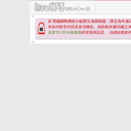
依'電腦網際網路分級辦法'為限制級，限定為年滿
1
本站內影音內容及各項條款。為防範未滿
18
歲之
金會TICRF分級服務
的安裝與設定。
(為還給愛護