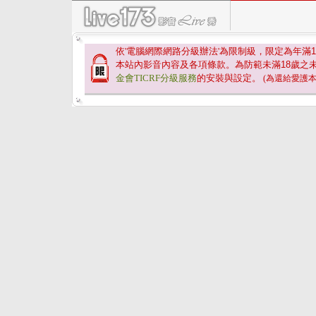
依'電腦網際網路分級辦法'為限制級，限定為年滿
1
本站內影音內容及各項條款。為防範未滿
18
歲之
金會TICRF分級服務
的安裝與設定。
(為還給愛護