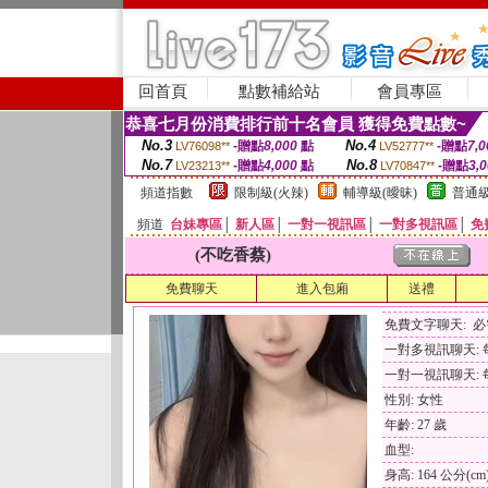
回首頁
點數補給站
會員專區
恭喜七月份消費排行前十名會員 獲得免費點數~
No.3
No.4
-贈點
8,000
點
-贈點
7,0
LV76098**
LV52777**
No.7
No.8
-贈點
4,000
點
-贈點
3,
LV23213**
LV70847**
頻道指數
限制級(火辣)
輔導級(曖昧)
普通級
頻道
台妹專區
│
新人區
│
一對一視訊區
│
一對多視訊區
│
免
(不吃香蔡)
免費聊天
進入包廂
送禮
免費文字聊天: 
一對多視訊聊天: 每
一對一視訊聊天: 每
性別: 女性
年齡: 27 歲
血型:
身高: 164 公分(cm