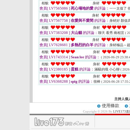
相貌
身材
會員[ LV7565086 ]
死心塌地的愛
的評論：
一一太值了 
相貌
身材
會員[ LV7567758 ]
在愛與不愛間
的評論：
身材好 顏值
相貌
身材
會員[ LV7383208 ]
大山貓
的評論：
聊天 看秀 兩相宜
( 2
相貌
身材
會員[ LV7628681 ]
多熱烈的白羊
的評論：
身材極品～
相貌
身材
會員[ LV1743314 ]
Sean lee
的評論：
( 2026-06-29 23:38:4
相貌
身材
會員[ LV2380185 ]
蛋糕
的評論：
滿騷的哦 小心聊
( 2026
相貌
身材
會員[ LV6368288 ]
spig
的評論：
很棒
( 2026-06-28 17:35:
主持人個
使用條款
Copyright © 2026 By
LIVE17