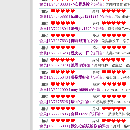
會員[ LV4640388 ]
小安是足控
的評論：
美翻的寶寶 很
相貌
身材
會員[ LV4545388 ]
haliluya1231234
的評論：
騷姐姐好
相貌
身材
會員[ LV7661804 ]
潘潘joy1225
的評論：
還是最愛你一人
相貌
身材
會員[ LV6987683 ]
御龍飛翔
的評論：
剛點數沒了。忘
相貌
身材
會員[ LV7571523 ]
租女友一日
的評論：
人美
( 2026-07-0
相貌
身材
會員[ LV6297370 ]
孤雁
的評論：
身材很棒，很主動，很
相貌
身材
會員[ LV5875348 ]
美足愛好者
的評論：
積石如玉，列
相貌
身材
會員[ LV3592000 ]
tony16899
的評論：
( 2026-07-05 10:2
相貌
身材
會員[ LV7675526 ]
康k
的評論：
性感無敵漂亮
( 2026-07-
相貌
身材
會員[ LV2271603 ]
會員11358
的評論：
主播漂亮又性感
相貌
身材
會員[ LV7565088 ]
我的心統統給你
的評論：
身材一級棒