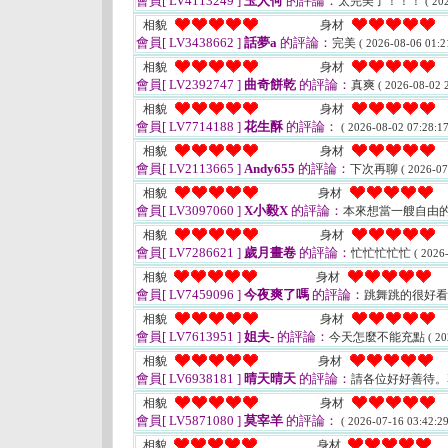
會員[ LV4113249 ]
玉人何
的評論：
太完美了！！！
( 20
相貌
身材
會員[ LV3438662 ]
話夢a
的評論：
完美
( 2026-08-06 01:2
相貌
身材
會員[ LV2392747 ]
曲奇餅乾
的評論：
真爽
( 2026-08-02 2
相貌
身材
會員[ LV7714188 ]
花生酥
的評論：
( 2026-08-02 07:28:17
相貌
身材
會員[ LV2113665 ]
Andy655
的評論：
下次再聊
( 2026-07
相貌
身材
會員[ LV3097060 ]
X小毅X
的評論：
本來想當一艘自由
相貌
身材
會員[ LV7286621 ]
歲月畫卷
的評論：
忙忙忙忙忙
( 2026
相貌
身材
會員[ LV7459096 ]
今夜爽了嗎
的評論：
跳舞跳的很好
相貌
身材
會員[ LV7613951 ]
姐夫-
的評論：
今天怎麼不能充點
( 20
相貌
身材
會員[ LV6938181 ]
晴天晴天
的評論：
請各位好好善待。
相貌
身材
會員[ LV5871080 ]
莫宰羊
的評論：
( 2026-07-16 03:42:29
相貌
身材