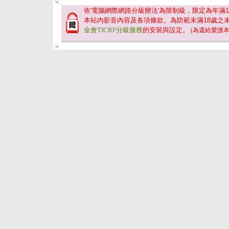
依'電腦網際網路分級辦法'為限制級，限定為年滿
1
本站內影音內容及各項條款。為防範未滿
18
歲之
金會TICRF分級服務
的安裝與設定。
(為還給愛護