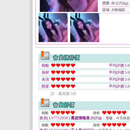
體重: 48 公斤(kg)
區域: 大陸地區
相貌
平均評價 5.0
身材
平均評價 5.0
表演
平均評價 5.0
態度
平均評價 5.0
註﹕最高值 5分
相貌
身材
會員[ LV7712939 ]
熹息情報員
的評論：
煮啵，今天休
相貌
身材