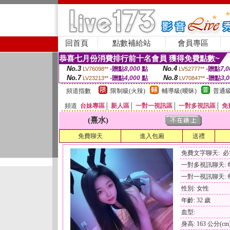
回首頁
點數補給站
會員專區
恭喜七月份消費排行前十名會員 獲得免費點數~
No.3
No.4
-贈點
8,000
點
-贈點
7,0
LV76098**
LV52777**
No.7
No.8
-贈點
4,000
點
-贈點
3,
LV23213**
LV70847**
頻道指數
限制級(火辣)
輔導級(曖昧)
普通級
頻道
台妹專區
│
新人區
│
一對一視訊區
│
一對多視訊區
│
免
(熹水)
免費聊天
進入包廂
送禮
免費文字聊天: 
一對多視訊聊天: 每
一對一視訊聊天: 每
性別: 女性
年齡: 32 歲
血型:
身高: 163 公分(cm