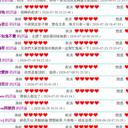
理
的評論：
助理：8月12日晚間，將有一多泡泡浴及轉盤互動遊戲
( 2026-08-05 22:53:3
身材
表演
態度
豬地
的評論：
很棒的表演?
( 2026-07-30 22:22:46 )
身材
表演
態度
鳥老公
的評論：
午夜限定影子舞，實在太美，每月只有一場
( 2026-07-26 16:47:03 )
身材
表演
態度
不知鬼不覺
的評論：
太讚了 很好看回味無窮
( 2026-07-26 00:20:05 )
身材
表演
態度
鴻哥
的評論：
兄弟們大家想看脫衣舞的來一起幫忙集氣一下
( 2026-07-25 23:53:47 )
身材
表演
態度
朗
的評論：
( 2026-07-16 04:22:16 )
身材
表演
態度
俊愛妳
的評論：
依然是最頂的.... 值得
( 2026-07-08 01:25:50 )
身材
表演
態度
崎宮分
的評論：
( 2026-07-05 05:41:29 )
身材
表演
態度
en
的評論：
整個人都沒了
( 2026-07-01 00:43:24 )
身材
表演
態度
osu阿揪西
的評論：
( 2026-06-28 16:31:16 )
身材
表演
態度
cj
的評論：
絕色天仙 美貌絕倫 體態絕美 只有唯一 就在這裡
( 2026-06-26 07:55:20 )
身材
表演
態度