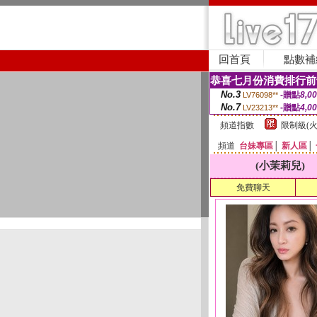
回首頁
點數補
恭喜七月份消費排行前
No.3
-贈點
8,0
LV76098**
No.7
-贈點
4,0
LV23213**
頻道指數
限制級(火
頻道
台妹專區
│
新人區
│
(小茉莉兒)
免費聊天