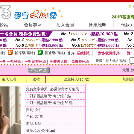
給站
會員專區
加入會員
使用說明
付款
十名會員 獲得免費點數~
No.1
-贈點
10,000
點
No.2
LV72973**
No.4
No.5
No.
00
點
-贈點
7,000
點
-贈點
6,000
點
LV52777**
LV77023**
No.8
No.8
No.
00
點
-贈點
3,000
點
-贈點
3,000
點
LV70847**
LV75677**
辣)
輔導級(曖昧)
普通級(清純)
排序
業績排行
│
一對多收費排序
│
一對一
搜尋主持人網名/編號：
一對一視訊區
│
一對多視訊區
│
免費聊天區
│
免費視訊區
最近上線時間
進入包廂
送禮
給主持人打分數
加到我
免費文字聊天: 必需付費才可聊天
一對多視訊聊天: 每分鐘 8 點
一對一視訊聊天: 每分鐘 50 點
性別: 女性
年齡: 27 歲
血型: O型
身高: 163 公分(cm)