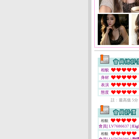
相貌
身材
表演
態度
註﹕最高值 5分
相貌
會員[ LV7686637 ]
Eig
相貌