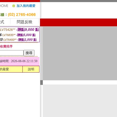
方式
問題反映
-贈點
9,000
點
LV75426**
6
-贈點
5,000
點
LV76835**
10
-贈點
1,000
點
LV76400**
收費排序
 : 2026-08-06 22:11:59
的最愛
說明