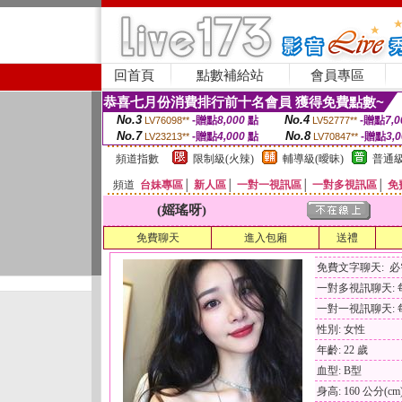
回首頁
點數補給站
會員專區
恭喜七月份消費排行前十名會員 獲得免費點數~
No.3
No.4
-贈點
8,000
點
-贈點
7,0
LV76098**
LV52777**
No.7
No.8
-贈點
4,000
點
-贈點
3,
LV23213**
LV70847**
頻道指數
限制級(火辣)
輔導級(曖昧)
普通級
頻道
台妹專區
│
新人區
│
一對一視訊區
│
一對多視訊區
│
免
(媱瑤呀)
免費聊天
進入包廂
送禮
免費文字聊天: 
一對多視訊聊天: 每
一對一視訊聊天: 每
性別: 女性
年齡: 22 歲
血型: B型
身高: 160 公分(cm