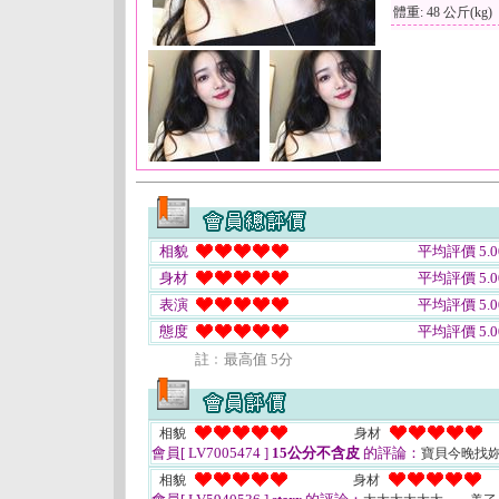
體重: 48 公斤(kg)
相貌
平均評價 5.0
身材
平均評價 5.0
表演
平均評價 5.0
態度
平均評價 5.0
註﹕最高值 5分
相貌
身材
會員[ LV7005474 ]
15公分不含皮
的評論：
寶貝今晚找妳
相貌
身材