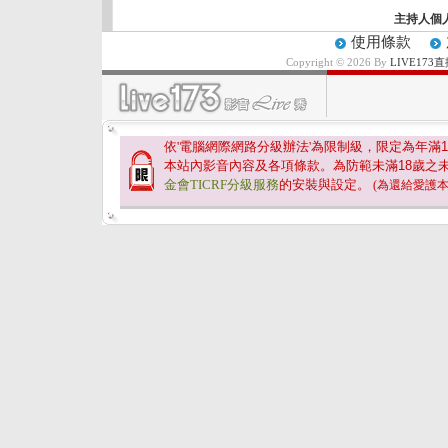
主持人個
使用條款
Copyright © 2026 By
LIVE17
依'電腦網際網路分級辦法'為限制級，限定為年滿
1
本站內影音內容及各項條款。為防範未滿
18
歲之
金會TICRF分級服務
的安裝與設定。
(為還給愛護