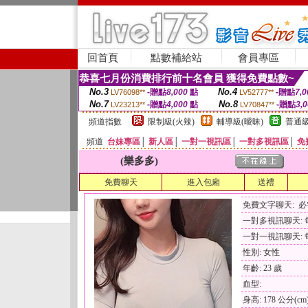
回首頁
點數補給站
會員專區
恭喜七月份消費排行前十名會員 獲得免費點數~
No.3
No.4
-贈點
8,000
點
-贈點
7,0
LV76098**
LV52777**
No.7
No.8
-贈點
4,000
點
-贈點
3,
LV23213**
LV70847**
頻道指數
限制級(火辣)
輔導級(曖昧)
普通級
頻道
台妹專區
│
新人區
│
一對一視訊區
│
一對多視訊區
│
免
(樂多多)
免費聊天
進入包廂
送禮
免費文字聊天: 
一對多視訊聊天: 每
一對一視訊聊天: 每
性別: 女性
年齡: 23 歲
血型:
身高: 178 公分(cm